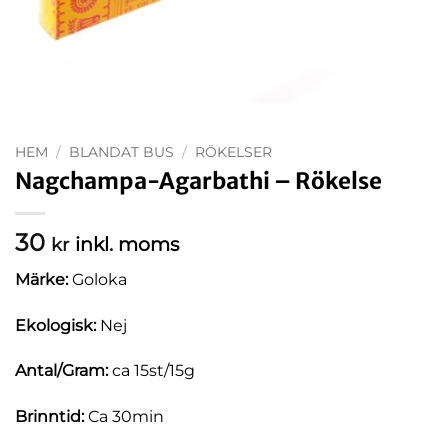
HEM
/
BLANDAT BUS
/
RÖKELSER
Nagchampa-Agarbathi – Rökelse
30
inkl. moms
kr
Märke:
Goloka
Ekologisk:
Nej
Antal/Gram:
ca 15st/15g
Brinntid:
Ca 30min