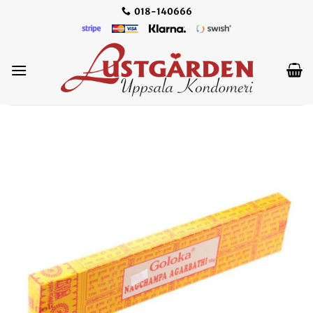
Skip
018-140666
to
content