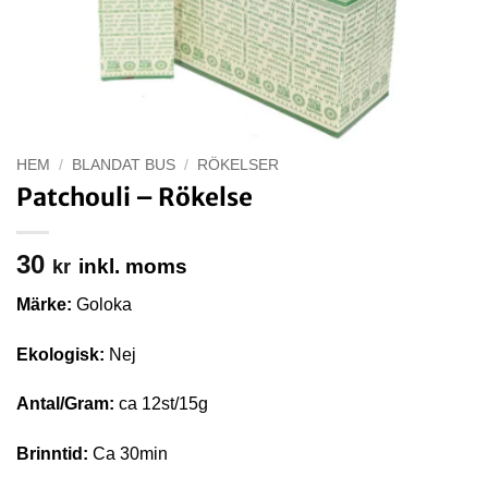
HEM
/
BLANDAT BUS
/
RÖKELSER
Patchouli – Rökelse
30
inkl. moms
kr
Märke:
Goloka
Ekologisk:
Nej
Antal/Gram:
ca 12st/15g
Brinntid:
Ca 30min