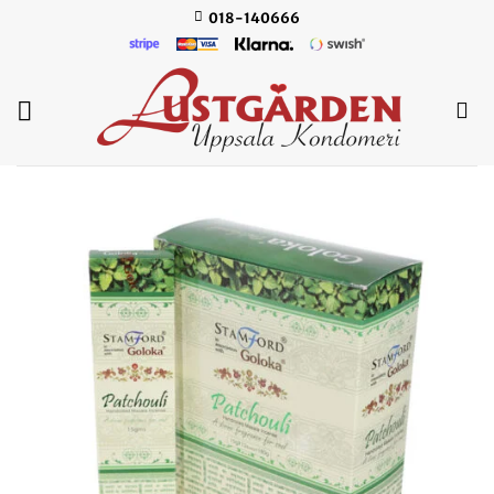
Skip
018-140666
to
content