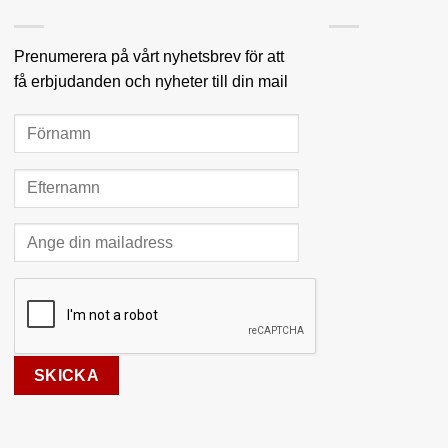
olika
alternativen
kan
Prenumerera på vårt nyhetsbrev för att
väljas
få erbjudanden och nyheter till din mail
på
produktsidan