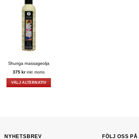
Shunga massageolja
375
kr
inkl. moms
VÄLJ ALTERNATIV
Den
här
produkten
har
flera
varianter.
De
NYHETSBREV
FÖLJ OSS P