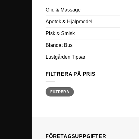
Glid & Massage
Apotek & Hjälpmedel
Pisk & Smisk
Blandat Bus
Lustgården Tipsar
FILTRERA PÅ PRIS
Min
Max
FILTRERA
pris
pris
FÖRETAGSUPPGIFTER