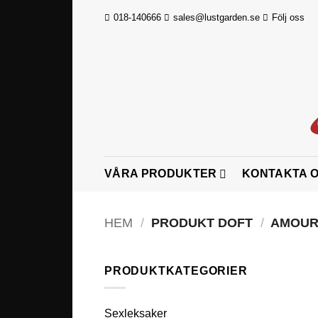
Skip
018-140666
sales@lustgarden.se
Följ oss
to
content
VÅRA PRODUKTER
KONTAKTA 
HEM
/
PRODUKT DOFT
/
AMOU
PRODUKTKATEGORIER
Sexleksaker