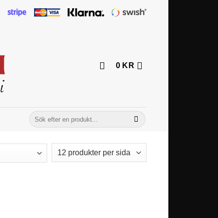
0
KR
Sök
efter: