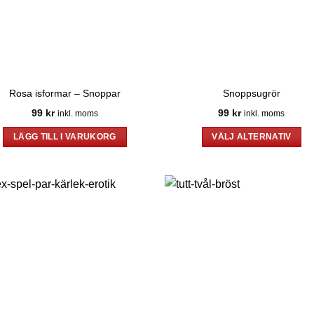
Rosa isformar – Snoppar
Snoppsugrör
99
kr
99
kr
inkl. moms
inkl. moms
LÄGG TILL I VARUKORG
VÄLJ ALTERNATIV
Den
här
produkten
har
flera
varianter.
De
olika
alternativen
kan