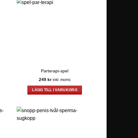
Parterapi-spel
249
kr
inkl. moms
LÄGG TILL I VARUKORG