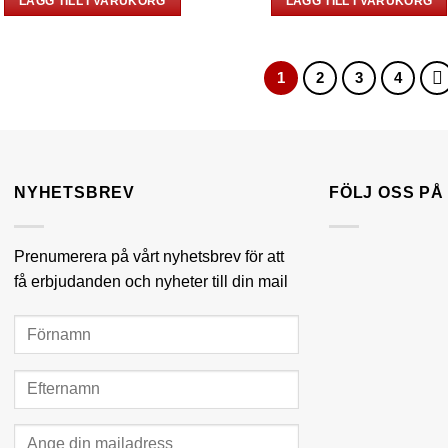
LÄGG TILL I VARUKORG
LÄGG TILL I VARUKORG
1
2
3
4
NYHETSBREV
FÖLJ OSS P
Prenumerera på vårt nyhetsbrev för att
få erbjudanden och nyheter till din mail