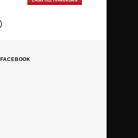
LÄGG TILL I VARUKORG
Å FACEBOOK