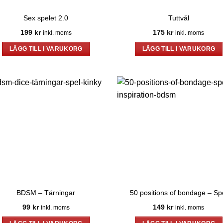
väljas
på
Sex spelet 2.0
Tuttvål
produktsidan
199
kr
175
kr
inkl. moms
inkl. moms
LÄGG TILL I VARUKORG
LÄGG TILL I VARUKORG
BDSM – Tärningar
50 positions of bondage – Sp
99
kr
149
kr
inkl. moms
inkl. moms