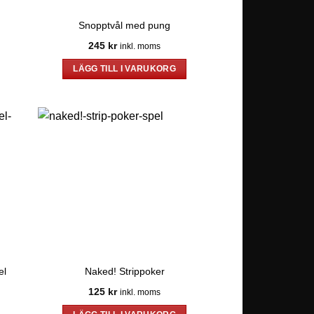
Snopptvål med pung
245
kr
inkl. moms
LÄGG TILL I VARUKORG
el
Naked! Strippoker
125
kr
inkl. moms