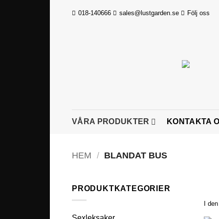
Skip
018-140666
sales@lustgarden.se
Följ oss
to
content
VÅRA PRODUKTER
KONTAKTA 
HEM
/
BLANDAT BUS
PRODUKTKATEGORIER
I den
Sexleksaker