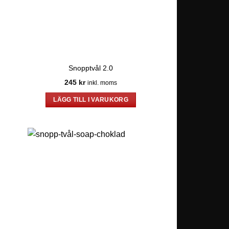
Snopptvål 2.0
245
kr
inkl. moms
LÄGG TILL I VARUKORG