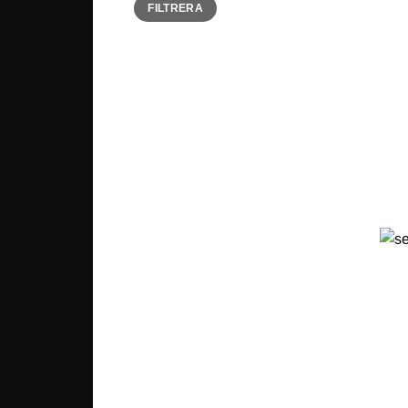
FILTRERA
pris
pris