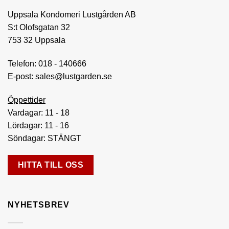
alternativen
Uppsala Kondomeri Lustgården AB
kan
väljas
S:t Olofsgatan 32
på
753 32 Uppsala
produktsidan
Telefon:
018 - 140666
E-post:
sales@lustgarden.se
Öppettider
Vardagar: 11 - 18
Lördagar: 11 - 16
Söndagar: STÄNGT
HITTA TILL OSS
NYHETSBREV