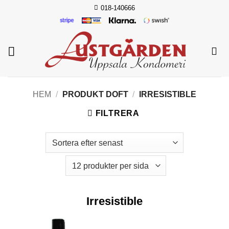
Skip
018-140666
to
content
HEM
/
PRODUKT DOFT
/
IRRESISTIBLE
FILTRERA
Irresistible