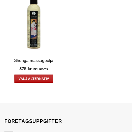
Shunga massageolja
375
kr
inkl. moms
VÄLJ ALTERNATIV
Den
här
produkten
har
flera
varianter.
FÖRETAGSUPPGIFTER
De
olika