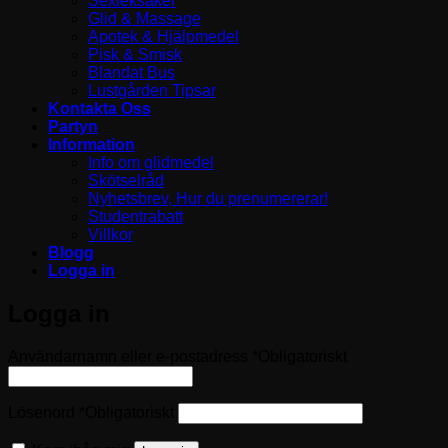
Sexleksaker
Glid & Massage
Apotek & Hjälpmedel
Pisk & Smisk
Blandat Bus
Lustgården Tipsar
Kontakta Oss
Partyn
Information
Info om glidmedel
Skötselråd
Nyhetsbrev, Hur du prenumererar!
Studentrabatt
Villkor
Blogg
Logga in
Logga in
Användarnamn eller e-postadress
*
Obligatoriskt
Lösenord
*
Obligatoriskt