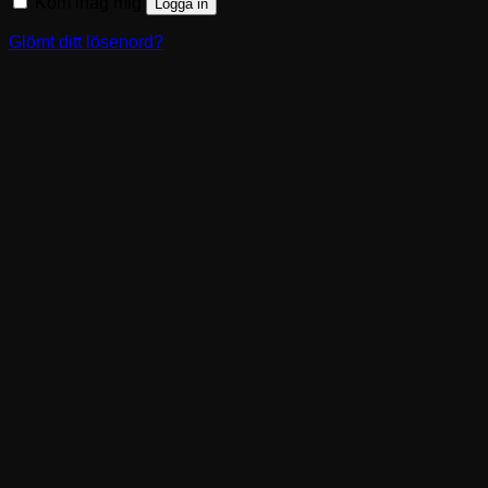
Kom ihåg mig
Logga in
Glömt ditt lösenord?