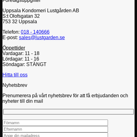
Företagsuppgifter
Uppsala Kondomeri Lustgården AB
S:t Olofsgatan 32
753 32 Uppsala
Telefon:
018 - 140666
E-post:
sales@lustgarden.se
Öppettider
Vardagar: 11 - 18
Lördagar: 11 - 16
Söndagar: STÄNGT
Hitta till oss
Nyhetsbrev
Prenumerera på vårt nyhetsbrev för att få erbjudanden och
nyheter till din mail