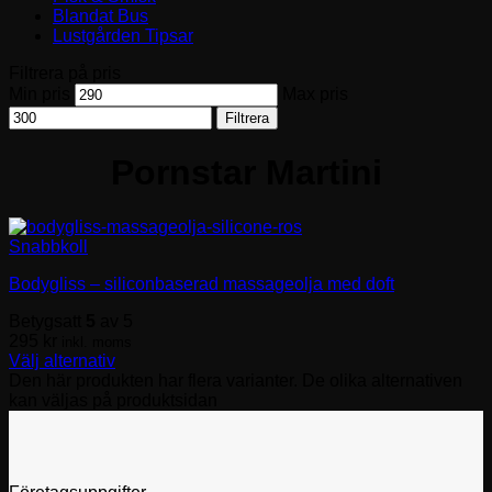
Blandat Bus
Lustgården Tipsar
Filtrera på pris
Min pris
Max pris
Filtrera
Pornstar Martini
Snabbkoll
Bodygliss – siliconbaserad massageolja med doft
Betygsatt
5
av 5
295
kr
inkl. moms
Välj alternativ
Den här produkten har flera varianter. De olika alternativen
kan väljas på produktsidan