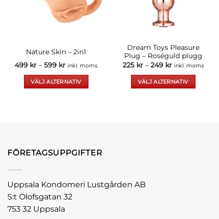
alternativen
alternativen
kan
kan
väljas
väljas
på
på
produktsidan
produktsidan
Dream Toys Pleasure
Nature Skin – 2in1
Plug – Roséguld plugg
Prisintervall:
Prisintervall:
499
kr
–
599
kr
225
kr
–
249
kr
inkl. moms
inkl. moms
499 kr
225 kr
till
till
VÄLJ ALTERNATIV
VÄLJ ALTERNATIV
599 kr
249 kr
Den
Den
här
här
produkten
produkten
har
har
flera
flera
varianter.
varianter.
FÖRETAGSUPPGIFTER
De
De
olika
olika
alternativen
alternativen
Uppsala Kondomeri Lustgården AB
kan
kan
väljas
väljas
S:t Olofsgatan 32
på
på
753 32 Uppsala
produktsidan
produktsidan