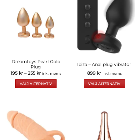
Dreamtoys Pearl Gold
Ibiza – Anal plug vibrator
Plug
Prisintervall:
195
kr
–
255
kr
899
kr
inkl. moms
inkl. moms
195 kr
till
VÄLJ ALTERNATIV
VÄLJ ALTERNATIV
255 kr
Den
Den
här
här
produkten
produkten
har
har
flera
flera
varianter.
varianter.
De
De
olika
olika