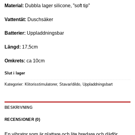
Material:
Dubbla lager silicone, ”soft tip”
Vattentät:
Duschsäker
Batterier:
Uppladdningsbar
Längd:
17,5cm
Omkrets:
ca 10cm
Slut i lager
Kategorier:
Klitorisstimulatorer
,
Stavar/dildo
,
Uppladdningsbart
BESKRIVNING
RECENSIONER (0)
En vibrator som är plattare och lite bredare och därför