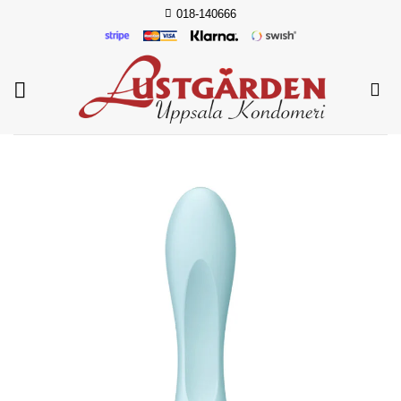
Skip
018-140666
to
content