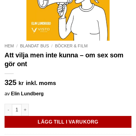
HEM
/
BLANDAT BUS
/
BÖCKER & FILM
Att vilja men inte kunna – om sex som
gör ont
325
inkl. moms
kr
av
Elin Lundberg
Att vilja men inte kunna - om sex som gör ont mängd
LÄGG TILL I VARUKORG