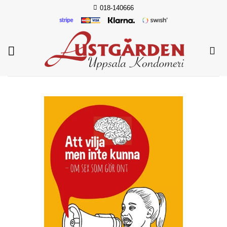
Skip
018-140666
to
content