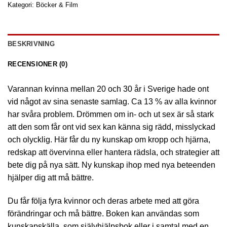
Kategori:
Böcker & Film
BESKRIVNING
RECENSIONER (0)
Varannan kvinna mellan 20 och 30 år i Sverige hade ont
vid något av sina senaste samlag. Ca 13 % av alla kvinnor
har svåra problem. Drömmen om in- och ut sex är så stark
att den som får ont vid sex kan känna sig rädd, misslyckad
och olycklig. Här får du ny kunskap om kropp och hjärna,
redskap att övervinna eller hantera rädsla, och strategier att
bete dig på nya sätt. Ny kunskap ihop med nya beteenden
hjälper dig att må bättre.
Du får följa fyra kvinnor och deras arbete med att göra
förändringar och må bättre. Boken kan användas som
kunskapskälla, som självhjälpsbok eller i samtal med en