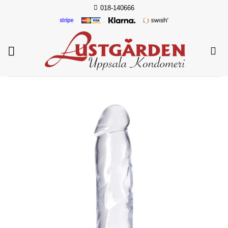
Skip
018-140666
to
content