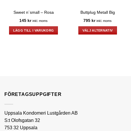
Sweet n´small – Rosa
Buttplug Metall Big
145
kr
795
kr
inkl. moms
inkl. moms
LÄGG TILL I VARUKORG
VÄLJ ALTERNATIV
Den
här
produkten
har
flera
varianter.
De
olika
alternativen
kan
FÖRETAGSUPPGIFTER
väljas
på
produktsidan
Uppsala Kondomeri Lustgården AB
S:t Olofsgatan 32
753 32 Uppsala