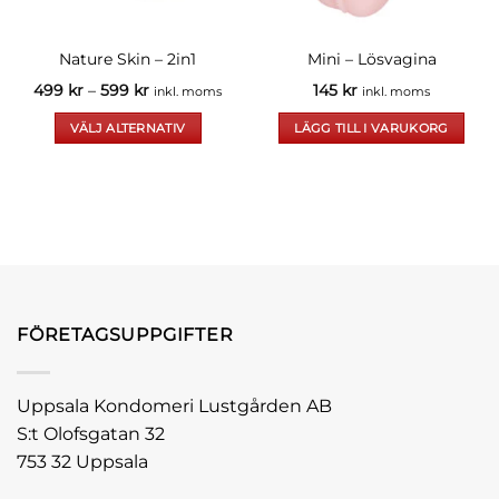
Nature Skin – 2in1
Mini – Lösvagina
Prisintervall:
499
kr
–
599
kr
145
kr
inkl. moms
inkl. moms
499 kr
till
VÄLJ ALTERNATIV
LÄGG TILL I VARUKORG
599 kr
Den
här
produkten
har
flera
varianter.
De
olika
FÖRETAGSUPPGIFTER
alternativen
kan
väljas
Uppsala Kondomeri Lustgården AB
på
S:t Olofsgatan 32
produktsidan
753 32 Uppsala