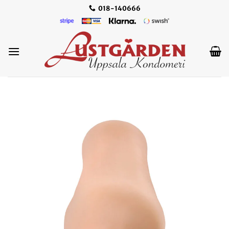
Skip
018-140666
to
content