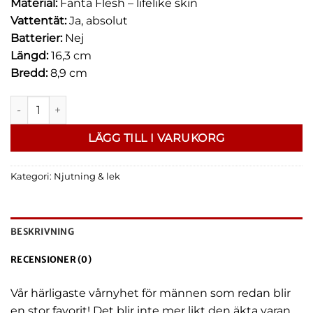
Material:
Fanta Flesh – lifelike skin
Vattentät:
Ja, absolut
Batterier:
Nej
Längd:
16,3 cm
Bredd:
8,9 cm
"Fuck Me Silly To Go" - Oralsex simulator mängd
LÄGG TILL I VARUKORG
Kategori:
Njutning & lek
BESKRIVNING
RECENSIONER (0)
Vår härligaste vårnyhet för männen som redan blir
en stor favorit! Det blir inte mer likt den äkta varan