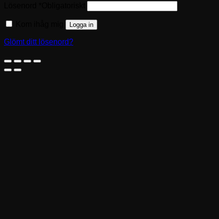
Lösenord
*
Obligatoriskt
Kom ihåg mig
Logga in
Glömt ditt lösenord?