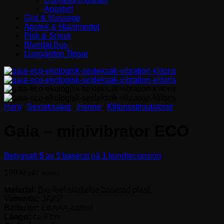
Appstyrt
Glid & Massage
Apotek & Hjälpmedel
Pisk & Smisk
Blandat Bus
Lustgården Tipsar
Hem
/
Sexleksaker
/
Henne
/
Klitorisstimulatorer
Gaia – minivibrator ECO
Betygsatt
5
av 5 baserat på
1
kundrecension
199
kr
inkl. moms
Material:
Bio-feel stärkelse baserad plast
Vattentät:
JAPP
Batterier:
Ett AAA-batteri
Längd:
ca 8 cm