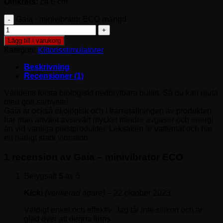
Omkrets:
ca 6 cm
Gaia - minivibrator ECO mängd
Lägg till i varukorg
Kategori:
Klitorisstimulatorer
Beskrivning
Recensioner (1)
Världens första biologiskt nedbrytbara bullet. Så du kan njuta
med gott samvete!
Gaia är också ekologisk och i framställningen av produkten
har man använt avsevärt mycket mindre avgaser och energi
än vid vanliga plastprodukter. Leksaken är vattentät och har
en härligt stark vibration.
1 recension av
Gaia – minivibrator ECO
Betygsatt
5
av 5
Kicki
(verifierad ägare)
–
22 oktober 2023
Väldigt enkel och effektiv. Jag tål inte silikon och är
glad över att denna finns.