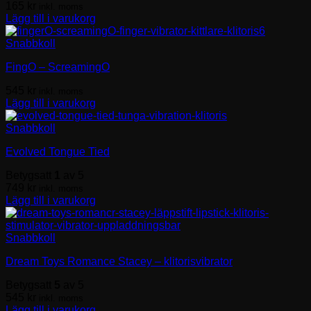
165
kr
inkl. moms
Lägg till i varukorg
Snabbkoll
FingO – ScreamingO
545
kr
inkl. moms
Lägg till i varukorg
Snabbkoll
Evolved Tongue Tied
Betygsatt
1
av 5
749
kr
inkl. moms
Lägg till i varukorg
Snabbkoll
Dream Toys Romance Stacey – klitorisvibrator
Betygsatt
5
av 5
545
kr
inkl. moms
Lägg till i varukorg