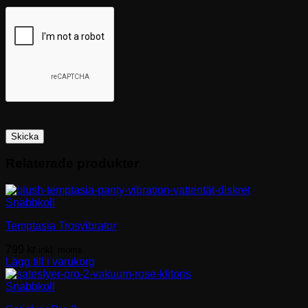
Relaterade produkter
Snabbkoll
Temptasia Trosvibrator
799
kr
inkl. moms
Lägg till i varukorg
Snabbkoll