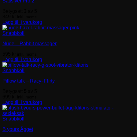
Satisfyer Pro 2
Betygsatt
3
av 5
849
kr
inkl. moms
Lägg till i varukorg
Snabbkoll
Nude – Rabbit massager
595
kr
inkl. moms
Lägg till i varukorg
Snabbkoll
Pillow talk – Racy- Flirty
Betygsatt
5
av 5
699
kr
inkl. moms
Lägg till i varukorg
Snabbkoll
B yours Ägget