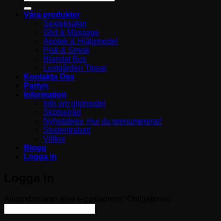
Våra produkter
Sexleksaker
Glid & Massage
Apotek & Hjälpmedel
Pisk & Smisk
Blandat Bus
Lustgården Tipsar
Kontakta Oss
Partyn
Information
Info om glidmedel
Skötselråd
Nyhetsbrev, Hur du prenumererar!
Studentrabatt
Villkor
Blogg
Logga in
Logga in
Användarnamn eller e-postadress
*
Obligatoriskt