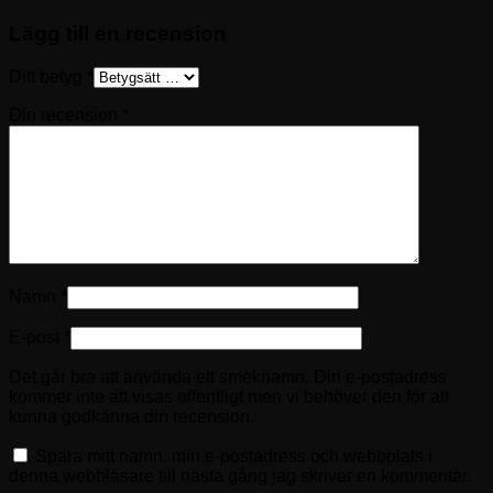
Lägg till en recension
Ditt betyg
*
Din recension
*
Namn
*
E-post
*
Det går bra att använda ett smeknamn. Din e-postadress
kommer inte att visas offentligt men vi behöver den för att
kunna godkänna din recension.
Spara mitt namn, min e-postadress och webbplats i
denna webbläsare till nästa gång jag skriver en kommentar.