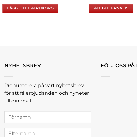
LÄGG TILL I VARUKORG
VÄLJ ALTERNATIV
Den
här
produkten
har
flera
varianter.
De
olika
NYHETSBREV
FÖLJ OSS PÅ
alternativen
kan
Prenumerera på vårt nyhetsbrev
väljas
för att få erbjudanden och nyheter
på
produktsida
till din mail