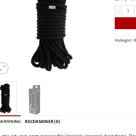
Bondage 
Kategori:
B
SKRIVNING
RECENSIONER (0)