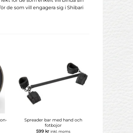
ekt för de som enkelt vill binda sin
ör de som vill engagera sig i Shibari
non-
Spreader bar med hand och
Hand
fotbojor
599
kr
395
kr
inkl. moms
in