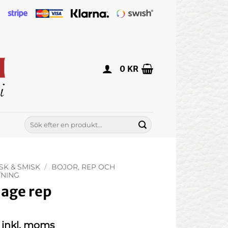
0
KR
Sök
efter:
ISK & SMISK
/
BOJOR, REP OCH
TNING
age rep
inkl. moms