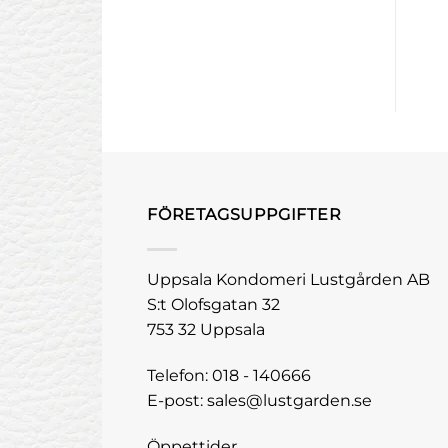
LL I VARUKORG
LÄGG TILL I VARUKORG
FÖRETAGSUPPGIFTER
Uppsala Kondomeri Lustgården AB
S:t Olofsgatan 32
753 32 Uppsala
Telefon:
018 - 140666
E-post:
sales@lustgarden.se
Öppettider