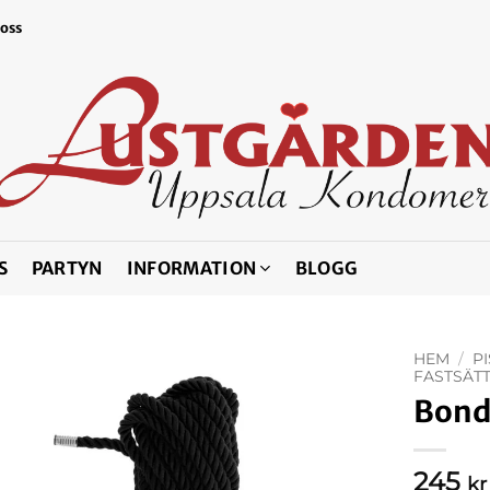
 oss
S
PARTYN
INFORMATION
BLOGG
HEM
/
P
FASTSÄT
Bond
245
kr