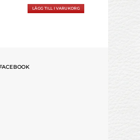
LÄGG TILL I VARUKORG
LÄGG TILL 
 FACEBOOK
n