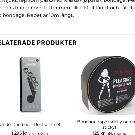
t mjukt, rep som passar för klassisk japansk bondage. Perf
rtners händer och fötter men tillräckligt långt och tåligt f
p bondage. Repet är 10m långt.
ELATERADE PRODUKTER
Bondage tape (sticky och 
Under the bed – Restraint set
sticky)
1 295
kr
125
kr
inkl. moms
inkl. moms