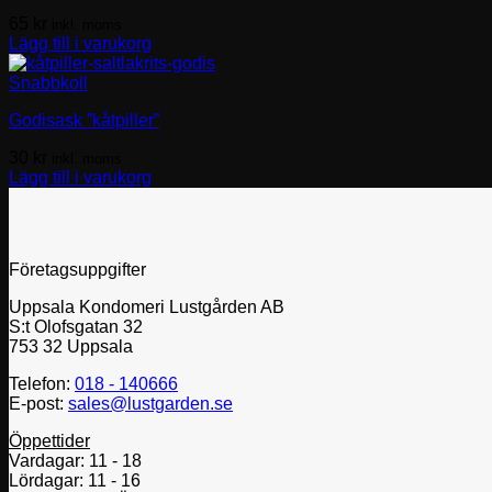
65
kr
inkl. moms
Lägg till i varukorg
Snabbkoll
Godisask ”kåtpiller”
30
kr
inkl. moms
Lägg till i varukorg
Företagsuppgifter
Uppsala Kondomeri Lustgården AB
S:t Olofsgatan 32
753 32 Uppsala
Telefon:
018 - 140666
E-post:
sales@lustgarden.se
Öppettider
Vardagar: 11 - 18
Lördagar: 11 - 16