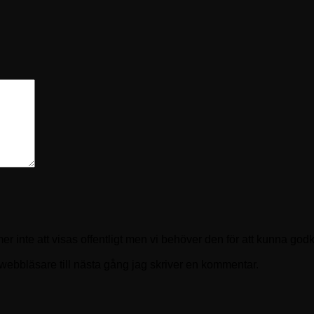
 inte att visas offentligt men vi behöver den för att kunna god
ebbläsare till nästa gång jag skriver en kommentar.