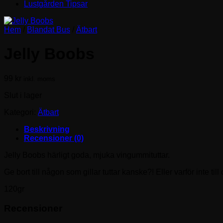
Lustgården Tipsar
Hem
/
Blandat Bus
/
Ätbart
Jelly Boobs
99
kr
inkl. moms
Slut i lager
Kategori:
Ätbart
Beskrivning
Recensioner (0)
Jelly Boobs härligt goda, mjuka vingummituttar.
Ge bort till någon som gillar tuttar kanske?! Eller varför inte till 
120gr
Recensioner