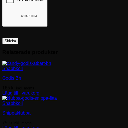
Relaterade produkter
Snabbkoll
Godis Bh
165
kr
inkl. moms
Lägg till i varukorg
Snabbkoll
Snippaklubba
75
kr
inkl. moms
Lägg till i varukorg