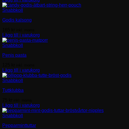
Snabbkoll
Godis kalsong
165
kr
inkl. moms
Lägg till i varukorg
Snabbkoll
Penis pasta
125
kr
inkl. moms
Lägg till i varukorg
Snabbkoll
Tuttklubba
75
kr
inkl. moms
Lägg till i varukorg
Snabbkoll
Pepparminttuttar