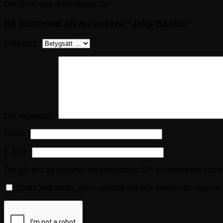
Det finns inga recensioner än.
Bli först med att recensera ”Jelly Boobs”
Ditt betyg
*
Din recension
*
Namn
*
E-post
*
Det går bra att använda ett smeknamn. Din e-postadress kommer
Spara mitt namn, min e-postadress och webbplats i denna w