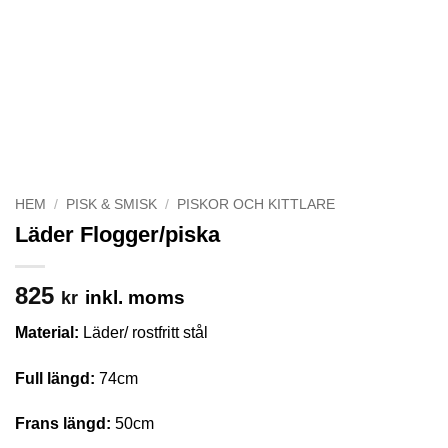
HEM
/
PISK & SMISK
/
PISKOR OCH KITTLARE
Läder Flogger/piska
825
inkl. moms
kr
Material:
Läder/ rostfritt stål
Full längd:
74cm
Frans längd:
50cm