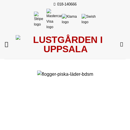
Skip
018-140666
to
content