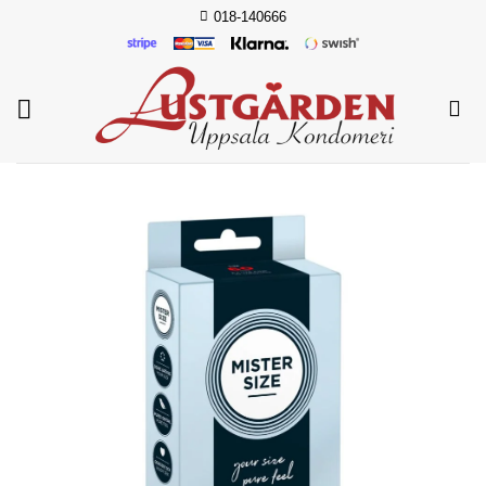
Skip
018-140666
to
content