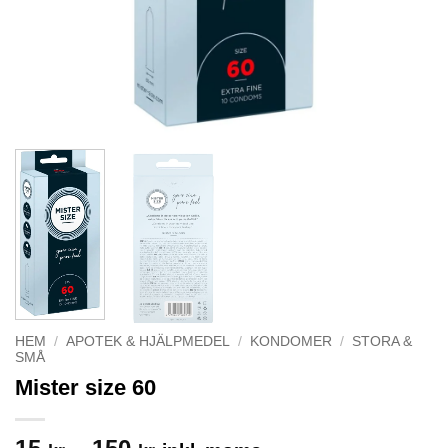
HEM
/
APOTEK & HJÄLPMEDEL
/
KONDOMER
/
STORA &
SMÅ
Mister size 60
Prisintervall: