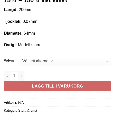
15
–
150
inkl. moms
kr
kr
15 kr
Längd:
200mm
till
150 kr
Tjocklek:
0,07mm
Diameter:
64mm
Övrigt:
Modell större
Volym
Mister size 60 mängd
LÄGG TILL I VARUKORG
Artikelnr:
N/A
Kategori:
Stora & små