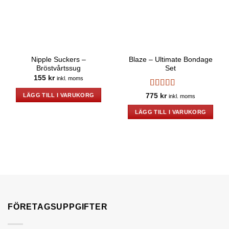
Nipple Suckers –
Blaze – Ultimate Bondage
Bröstvårtssug
Set
155
kr
inkl. moms
Betygsatt
LÄGG TILL I VARUKORG
775
kr
inkl. moms
4
av 5
LÄGG TILL I VARUKORG
FÖRETAGSUPPGIFTER