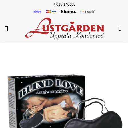
Skip
018-140666
to
content