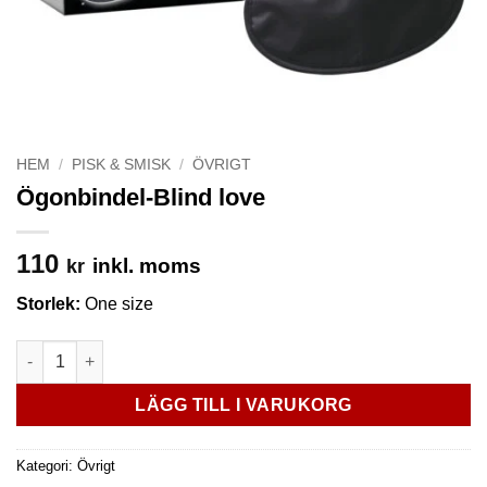
HEM
/
PISK & SMISK
/
ÖVRIGT
Ögonbindel-Blind love
110
inkl. moms
kr
Storlek:
One size
Ögonbindel-Blind love mängd
LÄGG TILL I VARUKORG
Kategori:
Övrigt