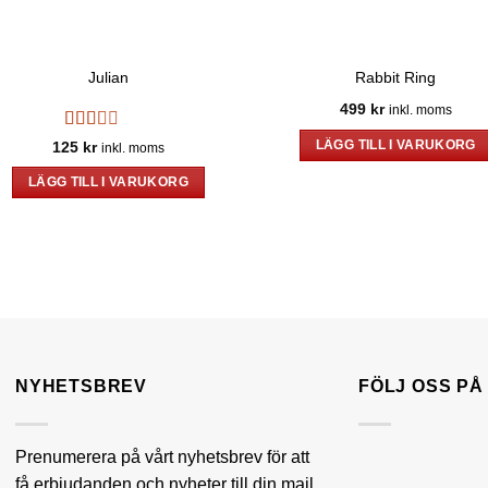
Julian
Rabbit Ring
499
kr
inkl. moms
Betygsatt
125
kr
LÄGG TILL I VARUKORG
inkl. moms
2
av
5
LÄGG TILL I VARUKORG
NYHETSBREV
FÖLJ OSS P
Prenumerera på vårt nyhetsbrev för att
få erbjudanden och nyheter till din mail