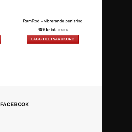
RamRod – vibrerande penisring
Bildä
499
kr
225
kr
inkl. moms
in
LÄGG TILL I VARUKORG
LÄGG TILL 
Å FACEBOOK