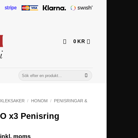
0
KR
Sök
efter:
XLEKSAKER
/
HONOM
/
PENISRINGAR &
O x3 Penisring
inkl. moms