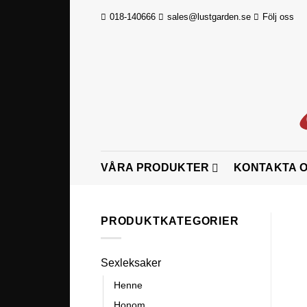
Skip
018-140666
sales@lustgarden.se
Följ oss
to
content
VÅRA PRODUKTER
KONTAKTA 
PRODUKTKATEGORIER
Sexleksaker
Henne
Honom