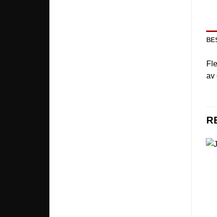
BE
Fle
av 
R