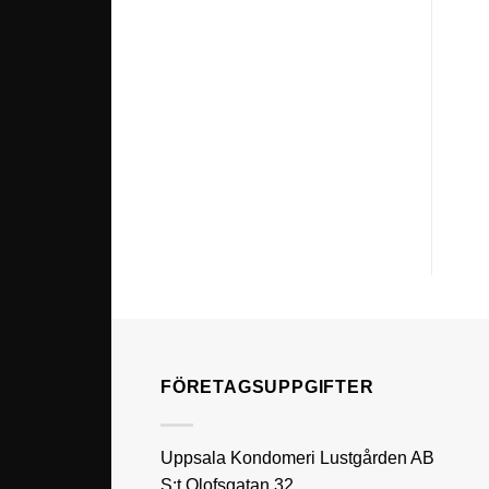
FÖRETAGSUPPGIFTER
Uppsala Kondomeri Lustgården AB
S:t Olofsgatan 32