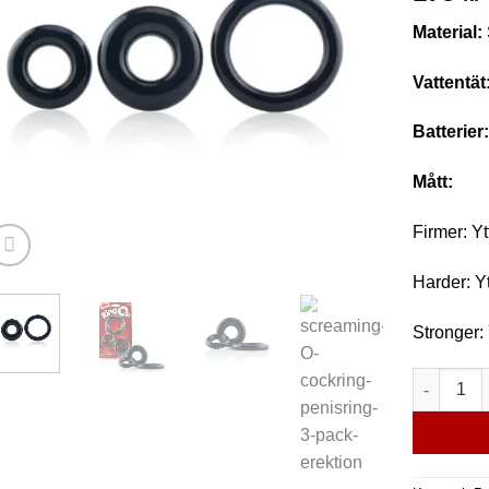
Material:
Vattentät
Batterier
Mått:
Firmer: Y
Harder: Y
Stronger:
Ring O x3