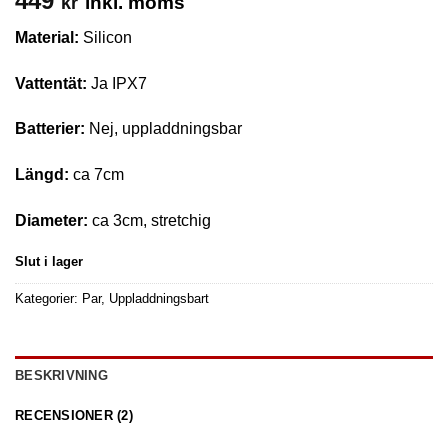
449
inkl. moms
kr
av 5 baserat
på
Material:
Silicon
kundrecensioner
Vattentät:
Ja IPX7
Batterier:
Nej, uppladdningsbar
Längd:
ca 7cm
Diameter:
ca 3cm, stretchig
Slut i lager
Kategorier:
Par
,
Uppladdningsbart
BESKRIVNING
RECENSIONER (2)