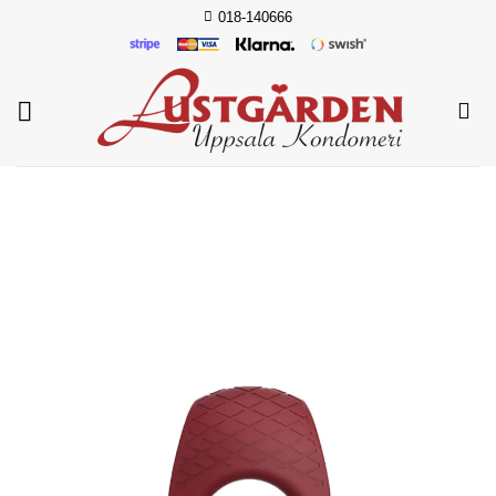
Skip
018-140666
to
content