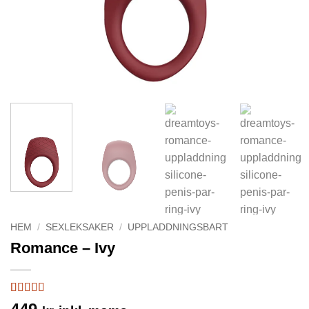
HEM
/
SEXLEKSAKER
/
UPPLADDNINGSBART
Romance – Ivy
Betygsatt
2
5