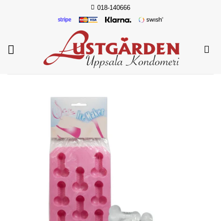
Skip
018-140666
to
content