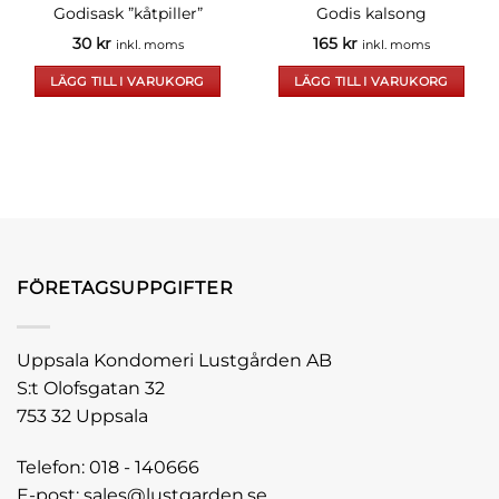
Godisask ”kåtpiller”
Godis kalsong
30
kr
165
kr
inkl. moms
inkl. moms
LÄGG TILL I VARUKORG
LÄGG TILL I VARUKORG
FÖRETAGSUPPGIFTER
Uppsala Kondomeri Lustgården AB
S:t Olofsgatan 32
753 32 Uppsala
Telefon:
018 - 140666
E-post:
sales@lustgarden.se