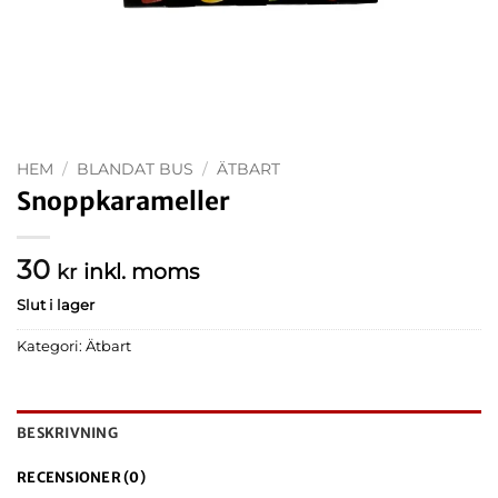
HEM
/
BLANDAT BUS
/
ÄTBART
Snoppkarameller
30
inkl. moms
kr
Slut i lager
Kategori:
Ätbart
BESKRIVNING
RECENSIONER (0)