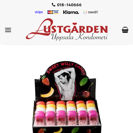
Skip
018-140666
to
content