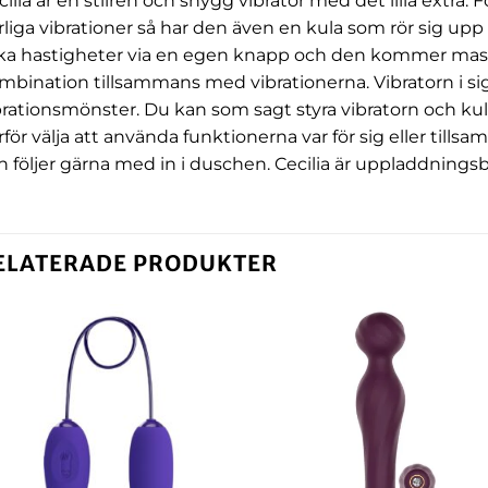
cilia är en stilren och snygg vibrator med det lilla extra.
rliga vibrationer så har den även en kula som rör sig upp
ika hastigheter via en egen knapp och den kommer masser
mbination tillsammans med vibrationerna. Vibratorn i sig
brationsmönster. Du kan som sagt styra vibratorn och k
rför välja att använda funktionerna var för sig eller till
h följer gärna med in i duschen. Cecilia är uppladdningsb
ELATERADE PRODUKTER