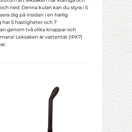
 Förutom att leksaken har kraftiga och
 och ned. Denna kulan kan du styra i 5
a dig på insidan i en härlig
 har 5 hastigheter och 7
ulan genom två olika knappar och
sammans! Leksaken är vattentät (IPX7)
ar.