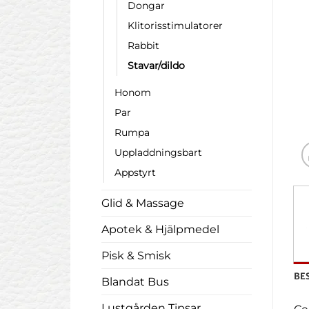
Dongar
Klitorisstimulatorer
Rabbit
Stavar/dildo
Honom
Par
Rumpa
Uppladdningsbart
Appstyrt
Glid & Massage
Apotek & Hjälpmedel
Pisk & Smisk
BE
Blandat Bus
Lustgården Tipsar