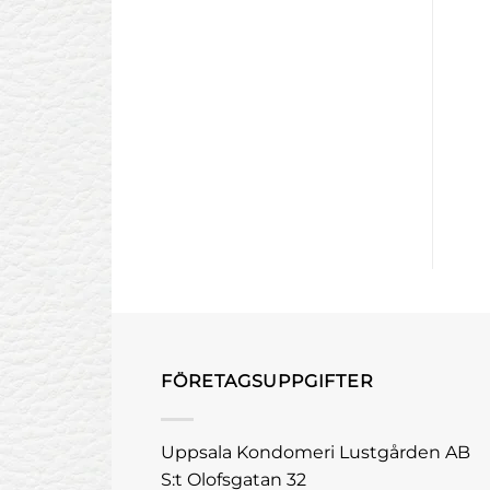
 Hitsens2 – formbar
Prestige – Monica
dildo
r
945
kr
inkl. moms
inkl. moms
LL I VARUKORG
LÄGG TILL I VARUKORG
FÖRETAGSUPPGIFTER
Uppsala Kondomeri Lustgården AB
S:t Olofsgatan 32