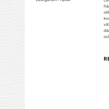
Ce
hä
ol
ko
vi
dä
oc
R