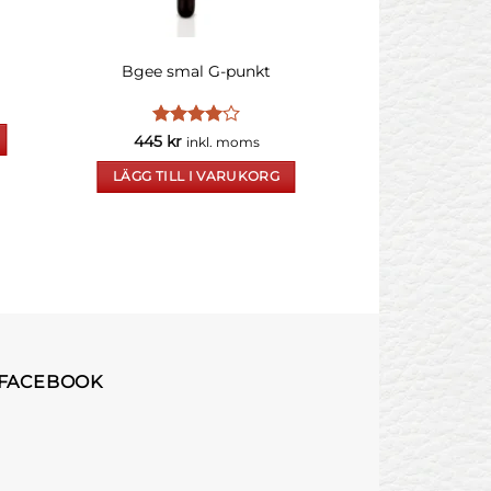
Pretty Love Up
Bgee smal G-punkt
plu
625
kr
in
Betygsatt
445
kr
LÄGG TILL 
inkl. moms
4
av 5
LÄGG TILL I VARUKORG
 FACEBOOK