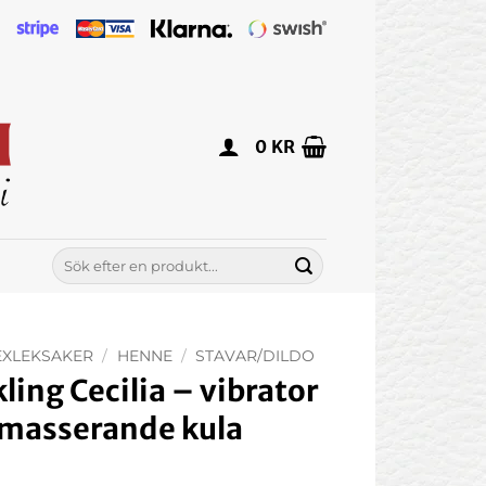
0
KR
Sök
efter:
EXLEKSAKER
/
HENNE
/
STAVAR/DILDO
ling Cecilia – vibrator
masserande kula