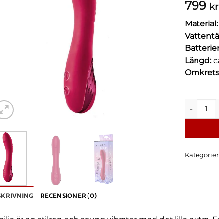
799
kr
Material:
Vattentä
Batterie
Längd:
c
Omkrets
Sparkling
Kategorier
SKRIVNING
RECENSIONER (0)