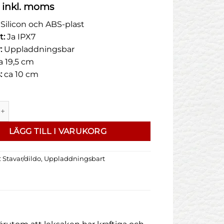
inkl. moms
Silicon och ABS-plast
t:
Ja IPX7
r:
Uppladdningsbar
a 19,5 cm
:
ca 10 cm
 Cecilia - vibrator med masserande kula mängd
LÄGG TILL I VARUKORG
:
Stavar/dildo
,
Uppladdningsbart