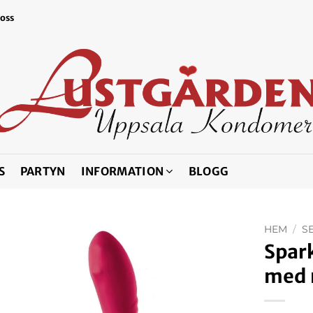
 oss
S
PARTYN
INFORMATION
BLOGG
HEM
/
S
Spark
med 