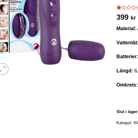
Betygsatt
1
399
kr
1
av
Material:
5
baserat
på
Vattentät
kundrecen
Batterier
Längd:
6,
Omkrets:
Slut i lager
Kategori:
Kl