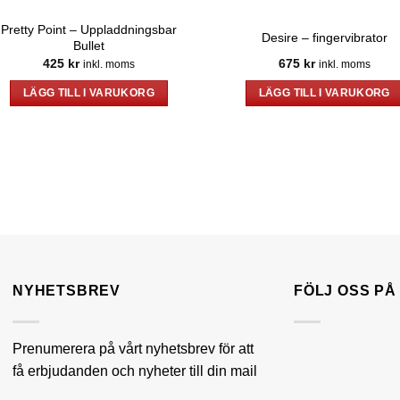
Pretty Point – Uppladdningsbar
Desire – fingervibrator
Bullet
425
kr
675
kr
inkl. moms
inkl. moms
LÄGG TILL I VARUKORG
LÄGG TILL I VARUKORG
NYHETSBREV
FÖLJ OSS P
Prenumerera på vårt nyhetsbrev för att
få erbjudanden och nyheter till din mail