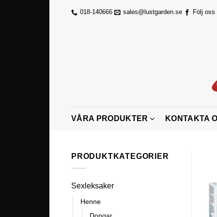
Skip
018-140666
sales@lustgarden.se
Följ oss
to
content
VÅRA PRODUKTER
KONTAKTA 
PRODUKTKATEGORIER
Sexleksaker
Henne
Dongar