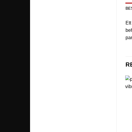
BE
Ett
beh
par
R