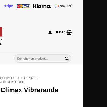
0
KR
Sök
efter:
XLEKSAKER
/
HENNE
/
STIMULATORER
 Climax Vibrerande