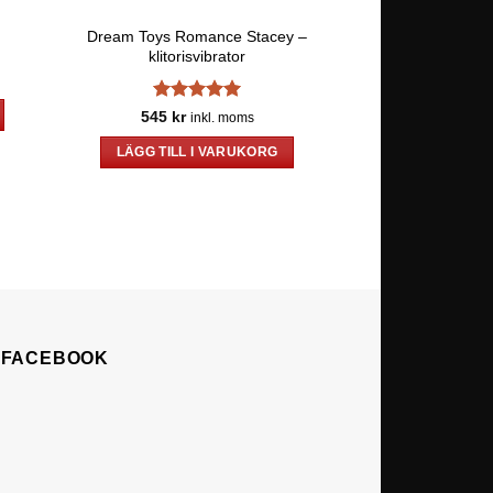
Dream Toys Romance Stacey –
Prestige
klitorisvibrator
625
kr
in
Betygsatt
5
545
kr
LÄGG TILL 
inkl. moms
av 5
LÄGG TILL I VARUKORG
Å FACEBOOK