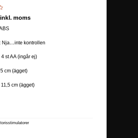
inkl. moms
ABS
:
Nja…inte kontrollen
sion
:
4 st AA (ingår ej)
5 cm (ägget)
11,5 cm (ägget)
itorisstimulatorer