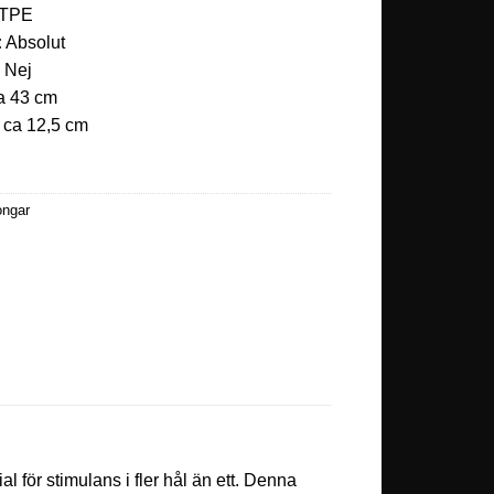
TPE
:
Absolut
:
Nej
a 43 cm
:
ca 12,5 cm
ngar
l för stimulans i fler hål än ett. Denna