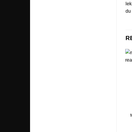
lek
du 
R