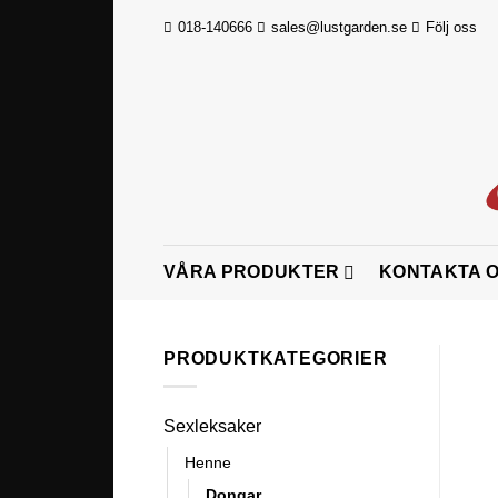
Skip
018-140666
sales@lustgarden.se
Följ oss
to
content
VÅRA PRODUKTER
KONTAKTA 
PRODUKTKATEGORIER
Sexleksaker
Henne
Dongar