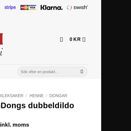
0
KR
Sök
efter:
XLEKSAKER
/
HENNE
/
DONGAR
a-Dongs dubbeldildo
inkl. moms