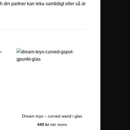
h din partner kan leka samtidigt eller så är
Dream toys – curved wand i glas
Dr. Skin – 
445
kr
445
kr
inkl. moms
in