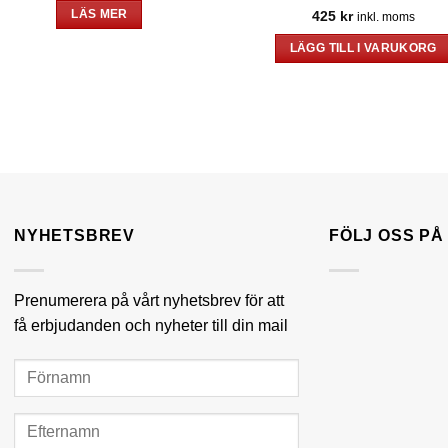
Betygsatt
5
425
kr
LÄS MER
inkl. moms
av 5
LÄGG TILL I VARUKORG
NYHETSBREV
FÖLJ OSS P
Prenumerera på vårt nyhetsbrev för att
få erbjudanden och nyheter till din mail