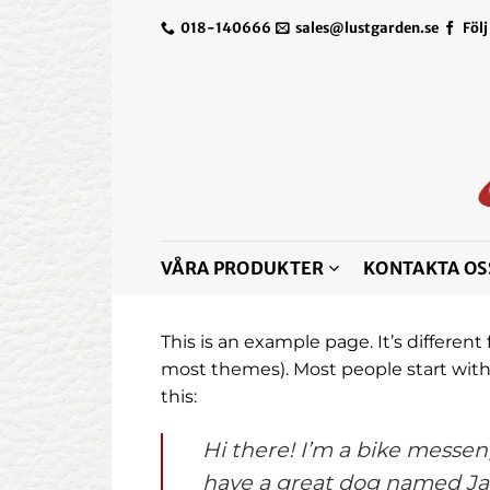
Skip
018-140666
sales@lustgarden.se
Följ
to
content
VÅRA PRODUKTER
KONTAKTA OS
This is an example page. It’s different
most themes). Most people start with 
this:
Hi there! I’m a bike messeng
have a great dog named Jack,