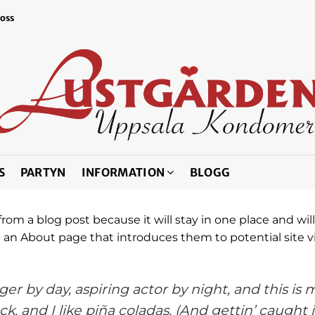
 oss
S
PARTYN
INFORMATION
BLOGG
 from a blog post because it will stay in one place and wil
an About page that introduces them to potential site vis
er by day, aspiring actor by night, and this is my
 and I like piña coladas. (And gettin’ caught in