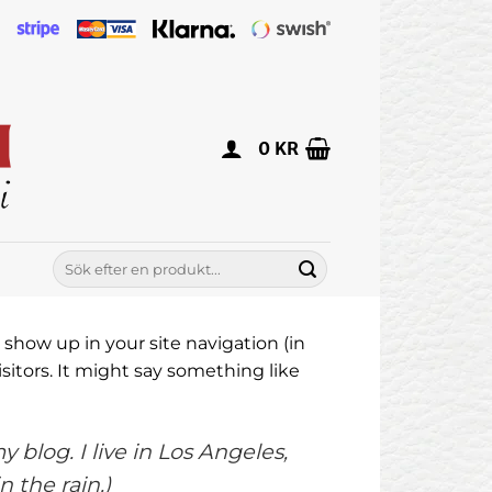
0
KR
Sök
efter:
l show up in your site navigation (in
itors. It might say something like
 blog. I live in Los Angeles,
 the rain.)