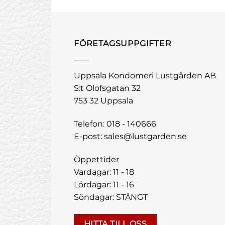
FÖRETAGSUPPGIFTER
Uppsala Kondomeri Lustgården AB
S:t Olofsgatan 32
753 32 Uppsala
Telefon:
018 - 140666
E-post:
sales@lustgarden.se
Öppettider
Vardagar: 11 - 18
Lördagar: 11 - 16
Söndagar: STÄNGT
HITTA TILL OSS