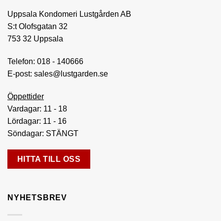
alternativen
Uppsala Kondomeri Lustgården AB
kan
väljas
S:t Olofsgatan 32
på
753 32 Uppsala
produktsidan
Telefon:
018 - 140666
E-post:
sales@lustgarden.se
Öppettider
Vardagar: 11 - 18
Lördagar: 11 - 16
Söndagar: STÄNGT
HITTA TILL OSS
NYHETSBREV