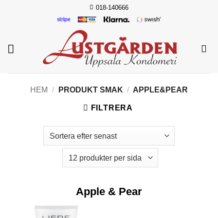
Skip
018-140666
to
content
HEM
/
PRODUKT SMAK
/
APPLE&PEAR
FILTRERA
Apple & Pear