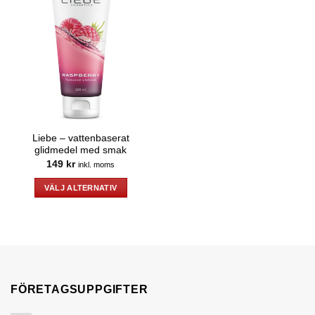
Liebe – vattenbaserat
glidmedel med smak
149
kr
inkl. moms
VÄLJ ALTERNATIV
Den
här
produkten
har
flera
varianter.
FÖRETAGSUPPGIFTER
De
olika