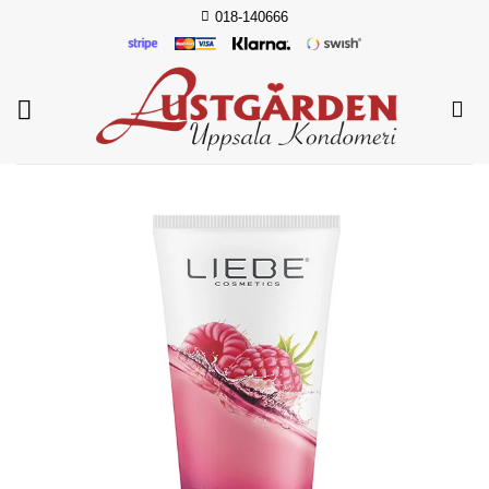
Skip
018-140666
to
content