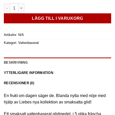
Liebe - vattenbaserat glidmedel med smak mängd
LÄGG TILL I VARUKORG
Artikelnr:
N/A
Kategori:
Vattenbaserat
BESKRIVNING
YTTERLIGARE INFORMATION
RECENSIONER (0)
En frukt om dagen säger de. Blanda nytta med nöje med
hjälp av Liebes nya kollektion av smaksatta glid!
Ett smaksatt vattenbaserat glidmedel, i 5 olika fräscha