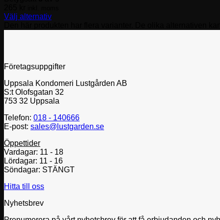
265
kr
inkl. moms
Välj alternativ
Den här produkten har flera varianter. De olika alternativen ka
Företagsuppgifter
Uppsala Kondomeri Lustgården AB
S:t Olofsgatan 32
753 32 Uppsala
Telefon:
018 - 140666
E-post:
sales@lustgarden.se
Öppettider
Vardagar: 11 - 18
Lördagar: 11 - 16
Söndagar: STÄNGT
Hitta till oss
Nyhetsbrev
Prenumerera på vårt nyhetsbrev för att få erbjudanden och nyhet