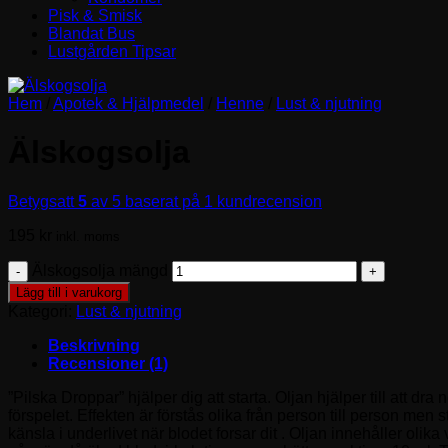
Pisk & Smisk
Blandat Bus
Lustgården Tipsar
Hem
/
Apotek & Hjälpmedel
/
Henne
/
Lust & njutning
Älskogsolja
Betygsatt
5
av 5 baserat på
1
kundrecension
195
kr
inkl. moms
Älskogsolja mängd
Lägg till i varukorg
Kategori:
Lust & njutning
Beskrivning
Recensioner (1)
”Pilska Droppar” hjälper dig att starta. Oljan hjälper till att dr
förspelet. Effekten är förstås olika från person till person men
känsla i underlivet när blodet forsar dit . Oljan innehåller olik