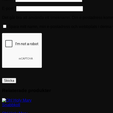
E-post
*
Det går bra att använda ett smeknamn. Din e-postadress kommer
Spara mitt namn, min e-postadress och webbplats i denna w
Relaterade produkter
Snabbkoll