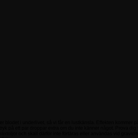
a ner blodet i underlivet, så vi får en lustkänsla. Effekten kommer
 stryk på ett par droppar extra om du inte känner något. Prova dig
a växtoljor och skall därför inte förtäras eller användas vid grav