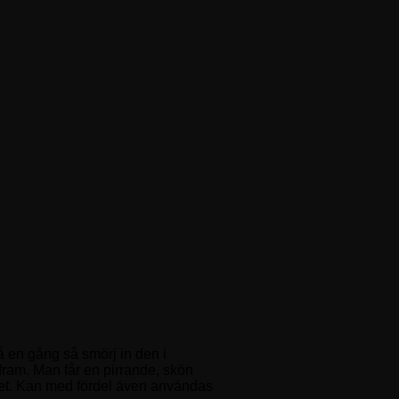
 på en gång så smörj in den i
 fram. Man får en pirrande, skön
iditet. Kan med fördel även användas