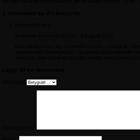
på män då ökad blodcirkulation ger en bättre erektion. 10 ml. 
1 recension av
Älskogsolja
Betygsatt
5
av 5
Susanne
(verifierad ägare)
–
6 augusti 2022
Den här oljan har jag använt till och från i många år. Fö
skönare med Älskogsoljan. Har provat olika produkter men 
Även min man tycker att den ger en viss ökad känslighet
Lägg till en recension
Ditt betyg
*
Din recension
*
Namn
*