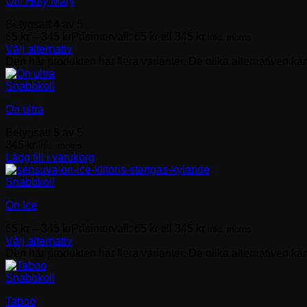
Oh! Holy Mary
Betygsatt
4
av 5
65
kr
–
345
kr
Prisintervall: 65 kr till 345 kr
inkl. moms
Välj alternativ
Den här produkten har flera varianter. De olika alternativen ka
Snabbkoll
On ultra
Betygsatt
5
av 5
345
kr
inkl. moms
Lägg till i varukorg
Snabbkoll
On Ice
65
kr
–
345
kr
Prisintervall: 65 kr till 345 kr
inkl. moms
Välj alternativ
Den här produkten har flera varianter. De olika alternativen ka
Snabbkoll
Taboo