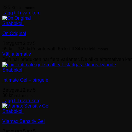
225
kr
inkl. moms
Lägg till i varukorg
Snabbkoll
On Original
Betygsatt
3
av 5
65
kr
–
345
kr
Prisintervall: 65 kr till 345 kr
inkl. moms
Välj alternativ
Den här produkten har flera varianter. De olika alternativen ka
Snabbkoll
Intimate Gel – pirrgelé
Betygsatt
2
av 5
30
kr
inkl. moms
Lägg till i varukorg
Snabbkoll
Viamax Sensitiv Gel
Betygsatt
5
av 5