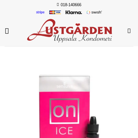
Skip
018-140666
to
content