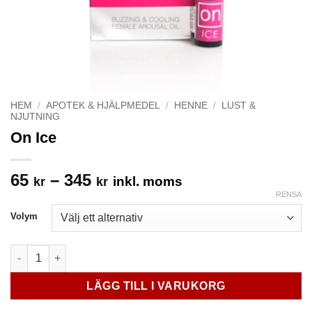
HEM
/
APOTEK & HJÄLPMEDEL
/
HENNE
/
LUST &
NJUTNING
On Ice
Prisintervall:
65
–
345
inkl. moms
kr
kr
65 kr
RENSA
till
Volym
345 kr
On Ice mängd
LÄGG TILL I VARUKORG