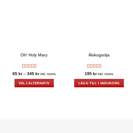
Oh! Holy Mary
Älskogsolja
Betygsatt
Betygsatt
5
Prisintervall:
65
kr
–
345
kr
195
kr
inkl. moms
inkl. moms
65 kr
4
av 5
av 5
till
VÄLJ ALTERNATIV
LÄGG TILL I VARUKORG
345 kr
Den
här
produkten
har
flera
varianter.
De