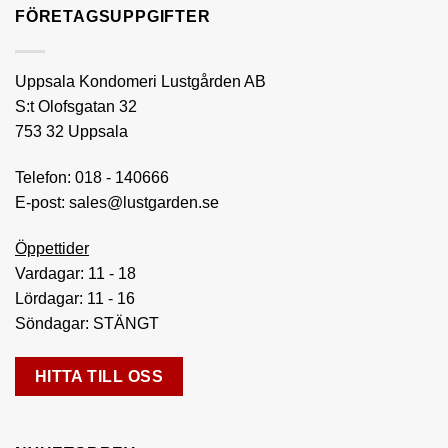
olika
FÖRETAGSUPPGIFTER
alternativen
kan
väljas
Uppsala Kondomeri Lustgården AB
på
S:t Olofsgatan 32
produktsidan
753 32 Uppsala
Telefon:
018 - 140666
E-post:
sales@lustgarden.se
Öppettider
Vardagar: 11 - 18
Lördagar: 11 - 16
Söndagar: STÄNGT
HITTA TILL OSS