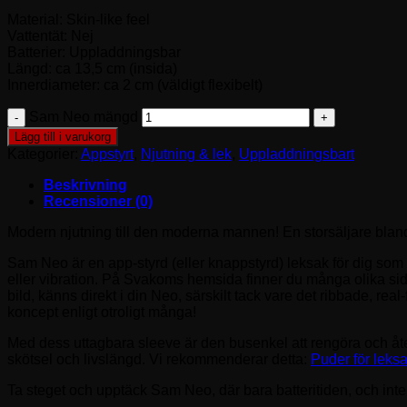
Material: Skin-like feel
Vattentät: Nej
Batterier: Uppladdningsbar
Längd: ca 13,5 cm (insida)
Innerdiameter: ca 2 cm (väldigt flexibelt)
Sam Neo mängd
Lägg till i varukorg
Kategorier:
Appstyrt
,
Njutning & lek
,
Uppladdningsbart
Beskrivning
Recensioner (0)
Modern njutning till den moderna mannen! En storsäljare bland 
Sam Neo är en app-styrd (eller knappstyrd) leksak för dig som v
eller vibration. På Svakoms hemsida finner du många olika sido
bild, känns direkt i din Neo, särskilt tack vare det ribbade, r
koncept enligt otroligt många!
Med dess uttagbara sleeve är den busenkel att rengöra och åte
skötsel och livslängd. Vi rekommenderar detta:
Puder för leks
Ta steget och upptäck Sam Neo, där bara batteritiden, och inte 