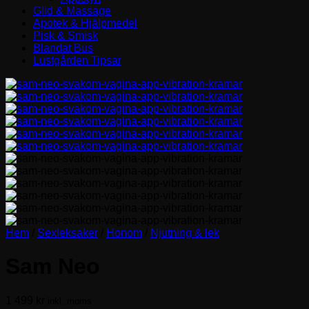
Glid & Massage
Apotek & Hjälpmedel
Pisk & Smisk
Blandat Bus
Lustgården Tipsar
Hem
/
Sexleksaker
/
Honom
/
Njutning & lek
Sam Neo
1 499
kr
inkl. moms