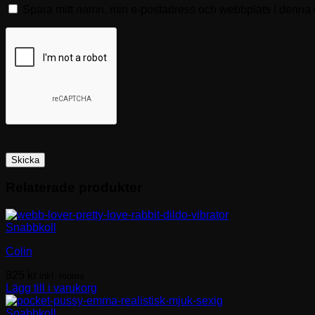
Spara mitt namn, min e-postadress och webbplats i denna w
Relaterade produkter
Snabbkoll
Colin
825
kr
inkl. moms
Lägg till i varukorg
Snabbkoll