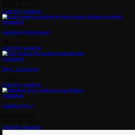
Betygsatt
2
av 5
695
kr
inkl. moms
Lägg till i varukorg
Snabbkoll
Isabellas fylliga läppar
265
kr
inkl. moms
Lägg till i varukorg
Snabbkoll
Mini – Lösvagina
145
kr
inkl. moms
Lägg till i varukorg
Snabbkoll
Satisfyer Pro 2
Betygsatt
3
av 5
849
kr
inkl. moms
Lägg till i varukorg