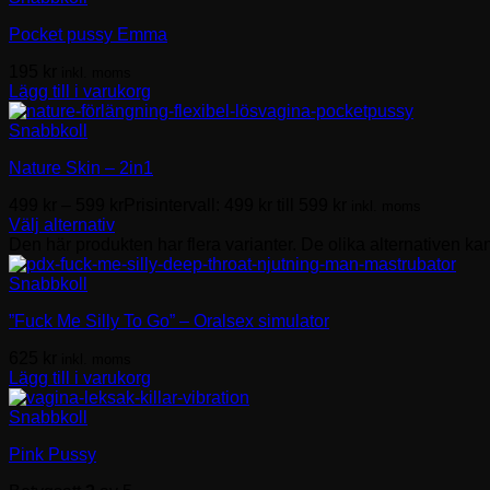
Pocket pussy Emma
195
kr
inkl. moms
Lägg till i varukorg
Snabbkoll
Nature Skin – 2in1
499
kr
–
599
kr
Prisintervall: 499 kr till 599 kr
inkl. moms
Välj alternativ
Den här produkten har flera varianter. De olika alternativen ka
Snabbkoll
”Fuck Me Silly To Go” – Oralsex simulator
625
kr
inkl. moms
Lägg till i varukorg
Snabbkoll
Pink Pussy