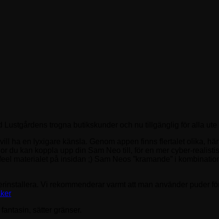
Lustgårdens trogna butikskunder och nu tillgänglig för alla ute
ill ha en lyxigare känsla. Genom appen finns flertalet olika, här
r du kan koppla upp din Sam Neo till, för en mer cyber-realisti
eal-feel materialet på insidan ;) Sam Neos ”kramande” i kombinati
rinstallera. Vi rekommenderar varmt att man använder puder för 
aker
fantasin, sätter gränser.