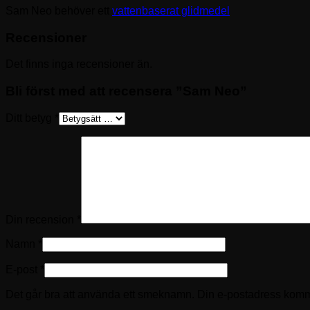
Sam Neo behöver ett
vattenbaserat glidmedel
Recensioner
Det finns inga recensioner än.
Bli först med att recensera ”Sam Neo”
Ditt betyg
*
Din recension
*
Namn
*
E-post
*
Det går bra att använda ett smeknamn. Din e-postadress kommer