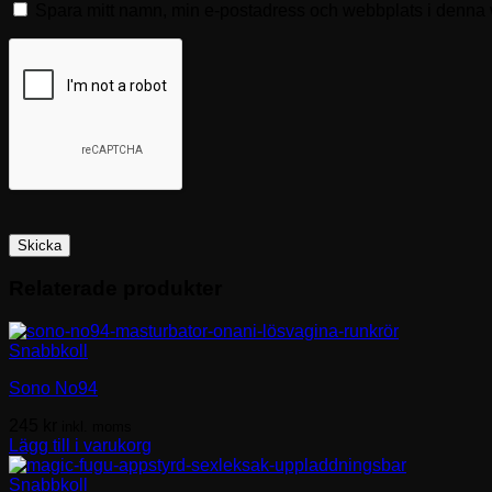
Spara mitt namn, min e-postadress och webbplats i denna w
Relaterade produkter
Snabbkoll
Sono No94
245
kr
inkl. moms
Lägg till i varukorg
Snabbkoll