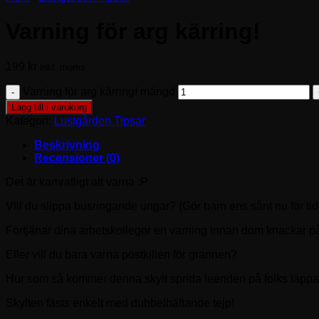
Varning för arg kärring!
199
kr
inkl. moms
Varning för arg kärring! mängd
Lägg till i varukorg
Kategori:
Lustgården Tipsar
Beskrivning
Recensioner (0)
Det är kamratligt att varna :P
Vill du slippa busringande ungar? (Gör barn ens sånt nu för ti
Förtjänar dina arbetskollegor en varning innan dom knackar p
Eller vill du bara varna postkillen för grannen?
Hur som så kommer denna skylt sprida leenden på folks läppar
Skylten fästs enkelt med dubbelhäftande tejp!