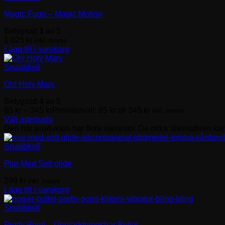
Magic Fugu – Magic Motion
Betygsatt
1
av 5
1 025
kr
inkl. moms
Lägg till i varukorg
Snabbkoll
Oh! Holy Mary
Betygsatt
4
av 5
65
kr
–
345
kr
Prisintervall: 65 kr till 345 kr
inkl. moms
Välj alternativ
Den här produkten har flera varianter. De olika alternativen ka
Snabbkoll
Pjur Med Soft glide
299
kr
inkl. moms
Lägg till i varukorg
Snabbkoll
Pretty Point – Uppladdningsbar Bullet