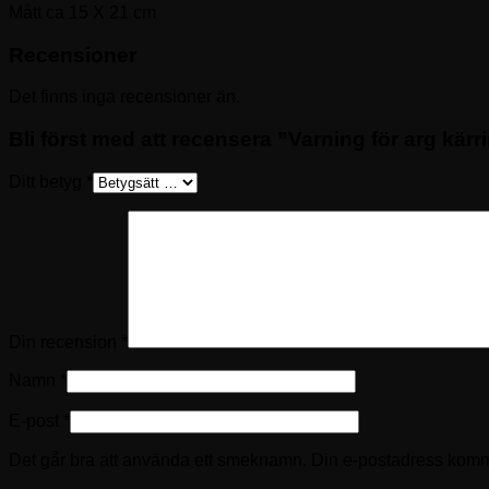
Mått ca 15 X 21 cm
Recensioner
Det finns inga recensioner än.
Bli först med att recensera ”Varning för arg kärr
Ditt betyg
*
Din recension
*
Namn
*
E-post
*
Det går bra att använda ett smeknamn. Din e-postadress kommer