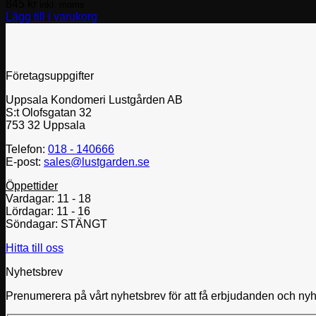
845
kr
inkl. moms
Lägg till i varukorg
Företagsuppgifter
Uppsala Kondomeri Lustgården AB
S:t Olofsgatan 32
753 32 Uppsala
Telefon:
018 - 140666
E-post:
sales@lustgarden.se
Öppettider
Vardagar: 11 - 18
Lördagar: 11 - 16
Söndagar: STÄNGT
Hitta till oss
Nyhetsbrev
Prenumerera på vårt nyhetsbrev för att få erbjudanden och nyhet