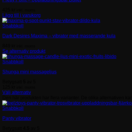
425
kr
inkl. moms
Lägg till i varukorg
Snabbkoll
Dark Desires Maxima – vibrator med masserande kula
849
kr
inkl. moms
Se alternativ produkt
Snabbkoll
Shunga mini massageljus
Betygsatt
5
av 5
125
kr
inkl. moms
Välj alternativ
Den här produkten har flera varianter. De olika alternativen ka
Snabbkoll
Panty vibrator
Betygsatt
4.5
av 5